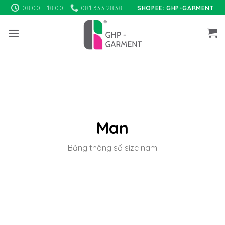
Skip
08:00 - 18:00
081 333 2838
SHOPEE: GHP-GARMENT
to
content
Man
Bảng thông số size nam