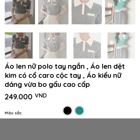
Áo len nữ polo tay ngắn , Áo len dệt
kim có cổ caro cộc tay , Áo kiểu nữ
dáng vừa bo gấu cao cấp
249.000
VND
Màu sắc
Áo len nữ polo tay ngắn , Áo len dệt kim có cổ caro cộc tay 
THÊM VÀO GIỎ HÀNG