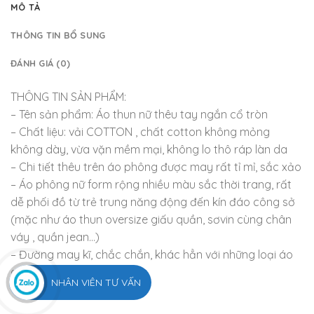
MÔ TẢ
THÔNG TIN BỔ SUNG
ĐÁNH GIÁ (0)
THÔNG TIN SẢN PHẨM:
– Tên sản phẩm: Áo thun nữ thêu tay ngắn cổ tròn
– Chất liệu: vải COTTON , chất cotton không mỏng
không dày, vừa vặn mềm mại, không lo thô ráp làn da
– Chi tiết thêu trên áo phông được may rất tỉ mỉ, sắc xảo
– Áo phông nữ form rộng nhiều màu sắc thời trang, rất
dễ phối đồ từ trẻ trung năng động đến kín đáo công sở
(mặc như áo thun oversize giấu quần, sơvin cùng chân
váy , quần jean…)
– Đường may kĩ, chắc chắn, khác hẳn với những loại áo
giá rẻ
NHÂN VIÊN TƯ VẤN