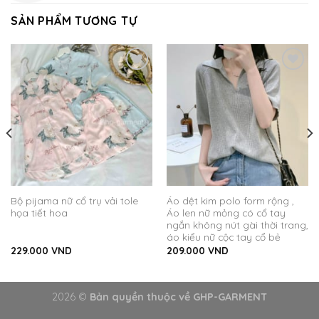
SẢN PHẨM TƯƠNG TỰ
Add
Add
to
to
wishlist
wishlist
Bộ pijama nữ cổ trụ vải tole
Áo dệt kim polo form rộng ,
họa tiết hoa
Áo len nữ mỏng có cổ tay
ngắn không nút gài thời trang,
áo kiểu nữ cộc tay cổ bẻ
229.000
VND
209.000
VND
2026 ©
Bản quyền thuộc về GHP-GARMENT